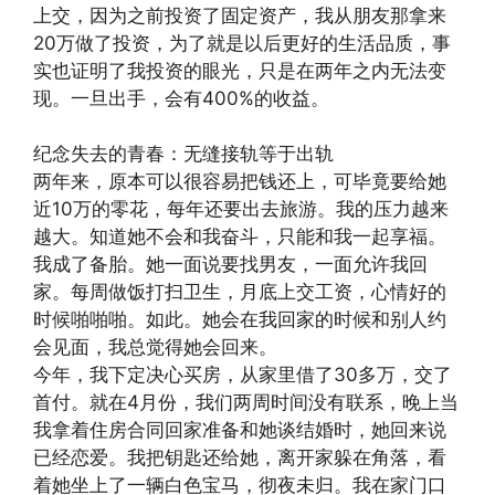
上交，因为之前投资了固定资产，我从朋友那拿来
20万做了投资，为了就是以后更好的生活品质，事
实也证明了我投资的眼光，只是在两年之内无法变
现。一旦出手，会有400%的收益。
纪念失去的青春：无缝接轨等于出轨
两年来，原本可以很容易把钱还上，可毕竟要给她
近10万的零花，每年还要出去旅游。我的压力越来
越大。知道她不会和我奋斗，只能和我一起享福。
我成了备胎。她一面说要找男友，一面允许我回
家。每周做饭打扫卫生，月底上交工资，心情好的
时候啪啪啪。如此。她会在我回家的时候和别人约
会见面，我总觉得她会回来。
今年，我下定决心买房，从家里借了30多万，交了
首付。就在4月份，我们两周时间没有联系，晚上当
我拿着住房合同回家准备和她谈结婚时，她回来说
已经恋爱。我把钥匙还给她，离开家躲在角落，看
着她坐上了一辆白色宝马，彻夜未归。我在家门口