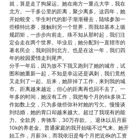
就，算是走了狗屎运。她在南方一重点大学，我在
北方。一千多公里的距离，聚少离多。这四年，她
开始蜕变，学生时代的影子渐渐褪去，陆续参加一
些模特比赛，接触到另一个世界，而我却基本上循
规蹈矩，一步步向前走。殊不知从那时起，我们注
定会走在两个世界。毕业后，她分配到一直辖市的
著名民企，我则回到北方。也是在这一年，我们四
年的校园爱情走到尾声。
分手一年后，因为放不下我又跑到了她的城市，试
图和她重新一起，不知是幸运还是讽刺，我们竟然
又走到了一起。后来，她辞掉了工作，来到我的城
市。距离越来越近，但心的距离再也回不去了。一
年多的时间，她没有工作，我把每个月的6k多块工
作如数上交，只为多做些弥补对她的亏欠。慢慢谈
到结婚，她的胃口却越来越大。超过了我现有的能
力。全款房，奔驰车，30万存款。。退休以后月薪
10k的养老金。普通家庭的我开始喘不过气来。她开
始工作，月薪3k，而我依旧是每个月把近8k的工资