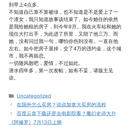
到早上4点多。
不知道自己算不算被绿，也不知道是不是爱上了一
个渣女，我只知道故事该结束了。如今她住的依然
是我给她租的房子，到今年9月。我在火车站和她的
现任大打出手，为此进了所里，又陪了他三万。而
她，没有问过我一句，哪怕你伤到没有。一直在他
左右。如今把房子退掉，交了4万的违约金，这个城
市，我不再留恋。
一切随风散吧，爱情，不过如此。
潜水四年多，第一次发帖，如有不妥，请版主见
谅。
Categories
Uncategorized
在国外怎么买房？说说加拿大买房的流程
百度云盘下载还是去电影院看？魔幻史诗大片
《阿修罗》7月13日上映